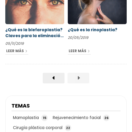
¿Qué es la blefaroplastia?
¿Qué es la rinoplastia?
Claves para la eliminación
20/05/2019
de las bolsas con cirugía
05/11/2019
plástica
LEER MÁS
LEER MÁS
TEMAS
Mamoplastia
Rejuvenecimiento facial
15
26
Cirugía plástica corporal
22