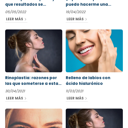
que resultados se
puedo hacerme una
consiguen con esta
rinoplastia?
05/05/2022
19/04/2022
intervención
LEER MÁS
LEER MÁS
Rinoplastia: razones por
Relleno de labios con
las que someterse a esta
ácido hialurónico
cirugía
30/04/2021
11/03/2021
LEER MÁS
LEER MÁS