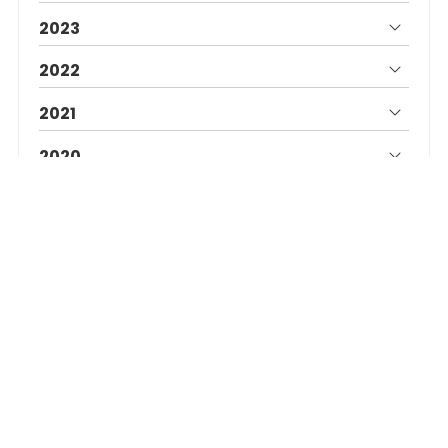
2023
2022
2021
2020
2019
Clínica Novoa en Vigo
Dirección:
Rúa da República Arxentina, 22 Bajo - 36201
Vigo
Teléfono:
986 226 866
E-mail:
vigo@clinicanovoa.es