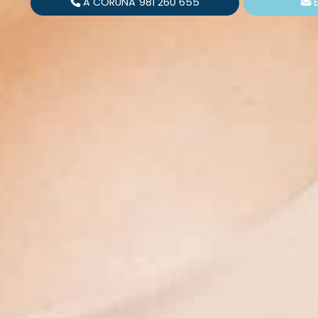
A CORUÑA
981 260 655