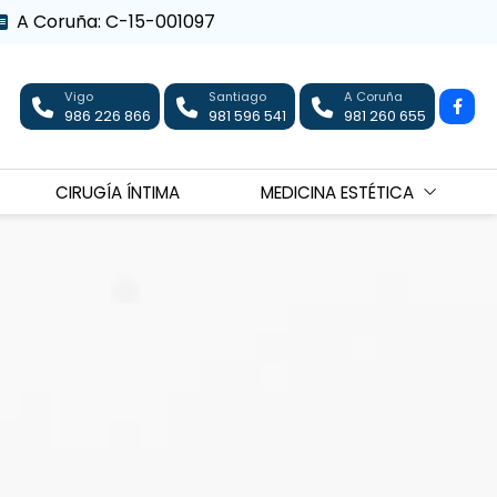
A Coruña: C-15-001097
Vigo
Santiago
A Coruña
986 226 866
981 596 541
981 260 655
CIRUGÍA ÍNTIMA
MEDICINA ESTÉTICA