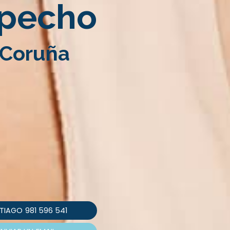
 pecho
 Coruña
TIAGO
981 596 541