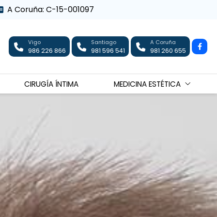
A Coruña: C-15-001097
Vigo
Santiago
A Coruña
986 226 866
981 596 541
981 260 655
CIRUGÍA ÍNTIMA
MEDICINA ESTÉTICA