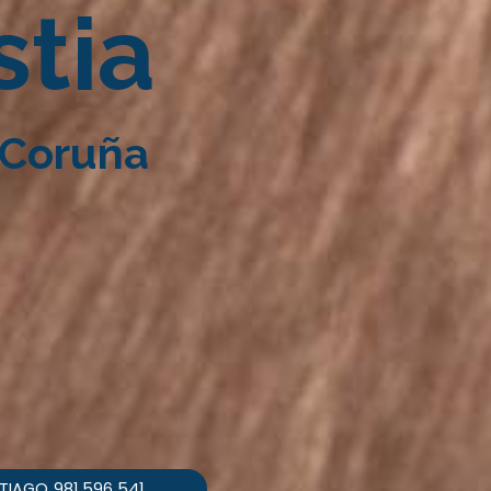
stia
 Coruña
TIAGO
981 596 541