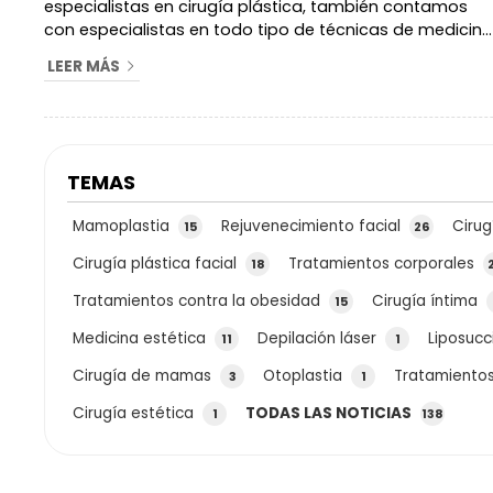
especialistas en cirugía plástica, también contamos
con especialistas en todo tipo de técnicas de medicina
estética. Algunos de los servicios más demandados
LEER MÁS
por nuestros pacientes dentro de la medicina estética
son los relacionados con el rejuvenecimiento facial.
Además, dentro de todos ellos el tratamiento más
solicitado es aquel que llevamos acabo con
toxinabutolínica. ¿Qué es la toxina but...
TEMAS
Mamoplastia
Rejuvenecimiento facial
Cirug
15
26
Cirugía plástica facial
Tratamientos corporales
18
Tratamientos contra la obesidad
Cirugía íntima
15
Medicina estética
Depilación láser
Liposucc
11
1
Cirugía de mamas
Otoplastia
Tratamientos
3
1
Cirugía estética
TODAS LAS NOTICIAS
1
138