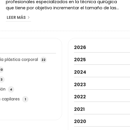
profesionales especializados en la técnica quirúgica
que tiene por objetivo incrementar el tamaño de las
mamas, conocida como mamoplastia de aumento.
LEER MÁS
Son muchas las razones y muy diferentes las razonas
por las que nuestras pacientes se someten a una
mamoplastia. Algunas de ellas son: Mamas pequeñas
Muchas de nuestras pacientes se someten a una
mamoplastia de aumento porque no están a gusto
2026
con el...
2025
ía plástica corporal
22
20
2024
3
2023
ión
4
2022
 capilares
1
2021
2020