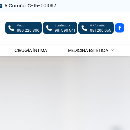
A Coruña: C-15-001097
Vigo
Santiago
A Coruña
986 226 866
981 596 541
981 260 655
CIRUGÍA ÍNTIMA
MEDICINA ESTÉTICA