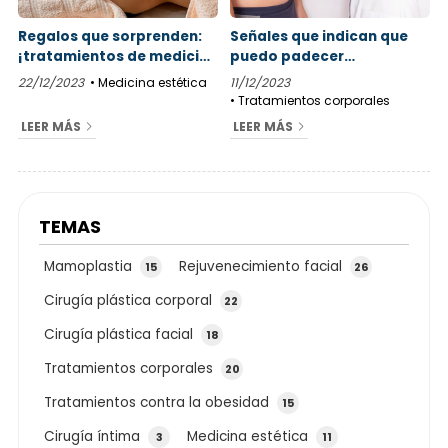
Regalos que sorprenden:
Señales que indican que
¡tratamientos de medicina
puedo padecer
estética!
ginecomastia
22/12/2023
Medicina estética
11/12/2023
Tratamientos corporales
LEER MÁS
LEER MÁS
TEMAS
Mamoplastia
Rejuvenecimiento facial
15
26
Cirugía plástica corporal
22
Cirugía plástica facial
18
Tratamientos corporales
20
Tratamientos contra la obesidad
15
Cirugía íntima
Medicina estética
3
11