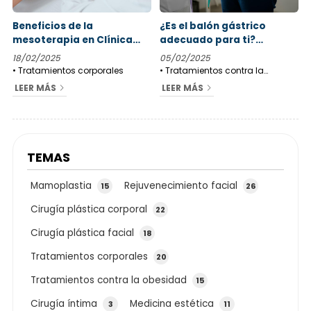
Beneficios de la
¿Es el balón gástrico
mesoterapia en Clínica
adecuado para ti?
Novoa
Descúbrelo con Clínica
18/02/2025
05/02/2025
Novoa
Tratamientos corporales
Tratamientos contra la
obesidad
LEER MÁS
LEER MÁS
TEMAS
Mamoplastia
Rejuvenecimiento facial
15
26
Cirugía plástica corporal
22
Cirugía plástica facial
18
Tratamientos corporales
20
Tratamientos contra la obesidad
15
Cirugía íntima
Medicina estética
3
11