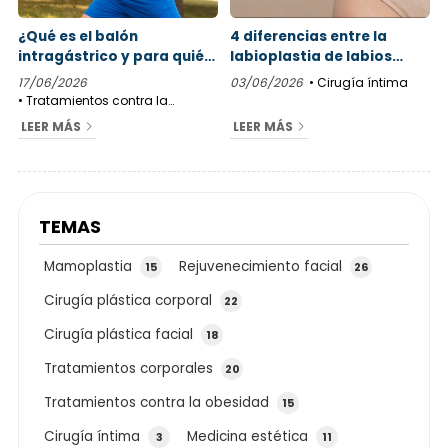
¿Qué es el balón
4 diferencias entre la
intragástrico y para quién
labioplastia de labios
está indicado realmente?
menores y la de labios
17/06/2026
03/06/2026
Cirugía íntima
mayores
Tratamientos contra la
obesidad
LEER MÁS
LEER MÁS
TEMAS
Mamoplastia
Rejuvenecimiento facial
15
26
Cirugía plástica corporal
22
Cirugía plástica facial
18
Tratamientos corporales
20
Tratamientos contra la obesidad
15
Cirugía íntima
Medicina estética
3
11