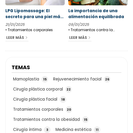
LPG Lipomassage: El
La importancia de una
secreto para una piel más
alimentación equilibrada
firme y joven
21/01/2025
09/01/2025
Tratamientos corporales
Tratamientos contra la
obesidad
LEER MÁS
LEER MÁS
TEMAS
Mamoplastia
Rejuvenecimiento facial
15
26
Cirugía plástica corporal
22
Cirugía plástica facial
18
Tratamientos corporales
20
Tratamientos contra la obesidad
15
Cirugía íntima
Medicina estética
3
11