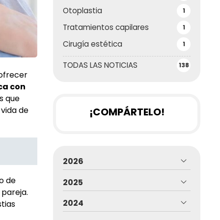
Otoplastia
1
Tratamientos capilares
1
Cirugía estética
1
TODAS LAS NOTICIAS
138
 ofrecer
ca con
s que
 vida de
¡COMPÁRTELO!
2026
o de
2025
 pareja.
2024
tias