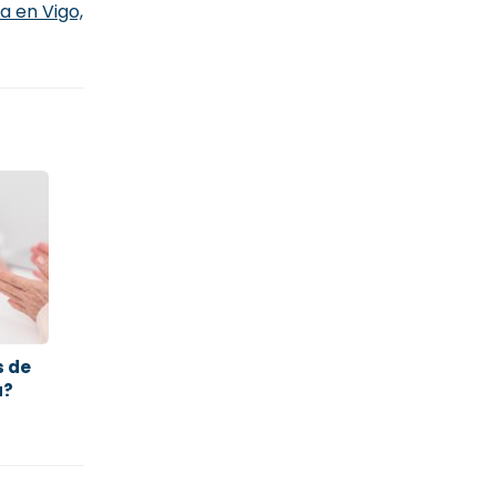
a en Vigo,
s de
a?