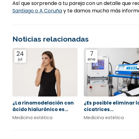
Así que sorprende a tu pareja con un detalle que r
Santiago o A Coruña
y te damos mucha más informa
Noticias relacionadas
24
7
jul
ene
¿La rinomodelación con
¿Es posible eliminar l
ácido hialurónico es
cicatrices
permanente?
postquirúrgicas?
Medicina estética
Medicina estética