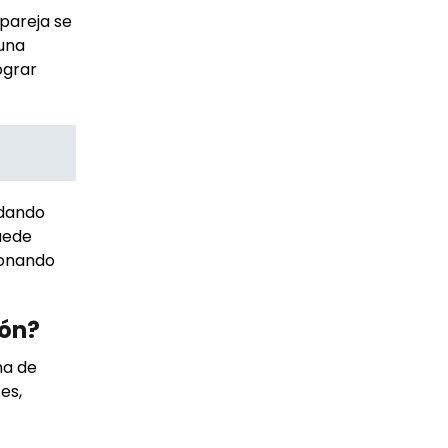
 pareja se
 una
ograr
 dando
uede
ionando
ión?
ma de
es,