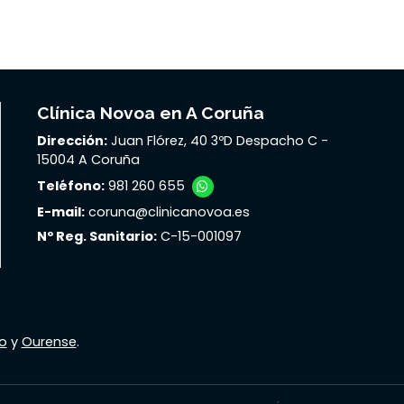
Clínica Novoa en A Coruña
Dirección:
Juan Flórez, 40 3ºD Despacho C -
15004 A Coruña
Teléfono:
981 260 655
E-mail:
coruna@clinicanovoa.es
Nº Reg. Sanitario:
C-15-001097
o
y
Ourense
.