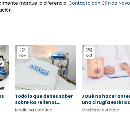
ealmente marque la diferencia.
Contacta con Clínica Novo
ción.
12
29
nov
oct
as
Todo lo que debes saber
¿Qué no hacer ante
sobre los rellenos
una cirugía estétic
dérmicos
Medicina estética
Medicina estética