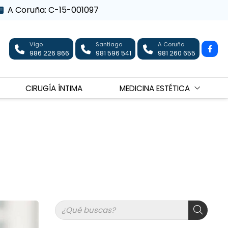
A Coruña: C-15-001097
Vigo
Santiago
A Coruña
986 226 866
981 596 541
981 260 655
CIRUGÍA ÍNTIMA
MEDICINA ESTÉTICA