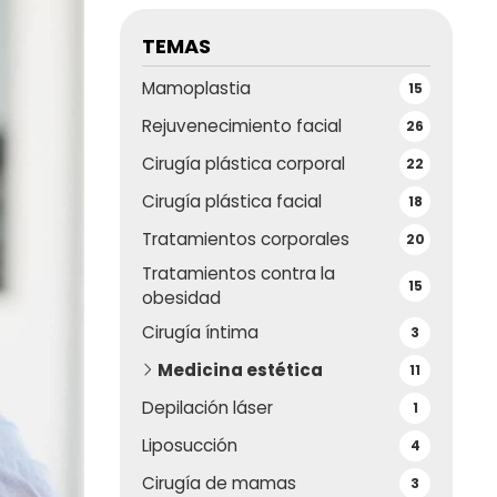
TEMAS
Mamoplastia
15
Rejuvenecimiento facial
26
Cirugía plástica corporal
22
Cirugía plástica facial
18
Tratamientos corporales
20
Tratamientos contra la
15
obesidad
Cirugía íntima
3
Medicina estética
11
Depilación láser
1
Liposucción
4
Cirugía de mamas
3