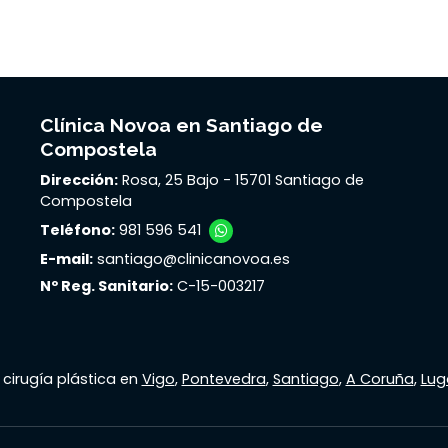
Clínica Novoa en Santiago de
Compostela
Dirección:
Rosa, 25 Bajo - 15701 Santiago de
Compostela
Teléfono:
981 596 541
E-mail:
santiago@clinicanovoa.es
Nº Reg. Sanitario:
C-15-003217
 cirugía plástica en
Vigo
,
Pontevedra
,
Santiago
,
A Coruña
,
Lug