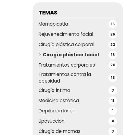
TEMAS
Mamoplastia
15
Rejuvenecimiento facial
26
Cirugía plástica corporal
22
Cirugía plástica facial
18
Tratamientos corporales
20
Tratamientos contra la
15
obesidad
Cirugía íntima
3
Medicina estética
11
Depilación láser
1
Liposucción
4
Cirugía de mamas
3