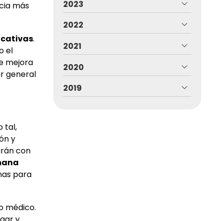
2023
ncia más
2022
icativas
.
2021
o el
ue mejora
2020
ar general
2019
 tal,
ón y
irán con
mana
nas para
o médico.
ugar y