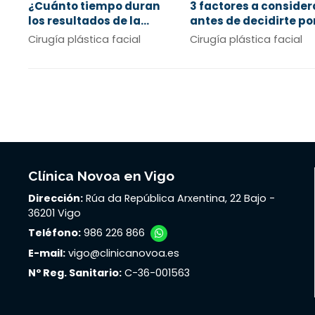
¿Cuánto tiempo duran
3 factores a consider
los resultados de la
antes de decidirte po
cirugía de párpados?
una rinoplastia
Cirugía plástica facial
Cirugía plástica facial
Clínica Novoa en Vigo
Dirección:
Rúa da República Arxentina, 22 Bajo -
36201 Vigo
Teléfono:
986 226 866
E-mail:
vigo@clinicanovoa.es
Nº Reg. Sanitario:
C-36-001563