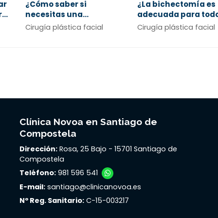
ar
¿Cómo saber si
¿La bichectomía es
r
necesitas una
adecuada para tod
blefaroplastia?
Cirugía plástica facial
Cirugía plástica facial
Clínica Novoa en Santiago de
Compostela
Dirección:
Rosa, 25 Bajo - 15701 Santiago de
Compostela
Teléfono:
981 596 541
E-mail:
santiago@clinicanovoa.es
Nº Reg. Sanitario:
C-15-003217