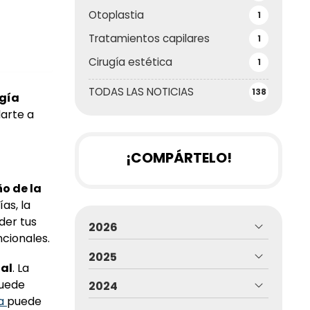
Otoplastia
1
Tratamientos capilares
1
Cirugía estética
1
TODAS LAS NOTICIAS
138
ugía
darte a
¡COMPÁRTELO!
ño de la
as, la
der tus
2026
ncionales.
2025
ial
. La
puede
2024
ia
puede