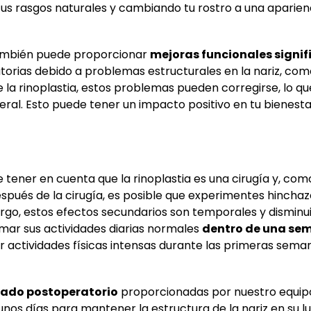
o tus rasgos naturales y cambiando tu rostro a una aparie
 también puede proporcionar
mejoras funcionales signif
orias debido a problemas estructurales en la nariz, com
 la rinoplastia, estos problemas pueden corregirse, lo q
eneral. Esto puede tener un impacto positivo en tu bienest
tener en cuenta que la rinoplastia es una cirugía y, como
pués de la cirugía, es posible que experimentes hinchaz
go, estos efectos secundarios son temporales y disminu
mar sus actividades diarias normales
dentro de una se
r actividades físicas intensas durante las primeras sema
dado postoperatorio
proporcionadas por nuestro equip
 unos días para mantener la estructura de la nariz en su l