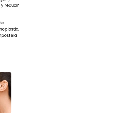
y reducir
te.
noplastia,
ompostela