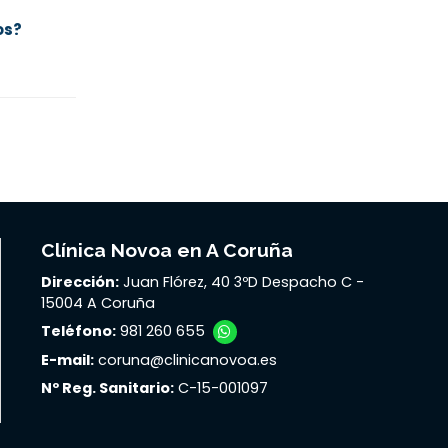
os?
Clínica Novoa en A Coruña
Dirección:
Juan Flórez, 40 3ºD Despacho C -
15004 A Coruña
Teléfono:
981 260 655
E-mail:
coruna@clinicanovoa.es
Nº Reg. Sanitario:
C-15-001097