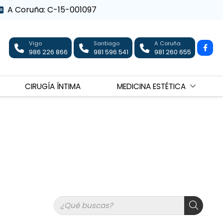
A Coruña: C-15-001097
Vigo
Santiago
A Coruña
986 226 866
981 596 541
981 260 655
CIRUGÍA ÍNTIMA
MEDICINA ESTÉTICA