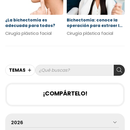
¿La bichectomía es
Bichectomía: conoce la
adecuada para todos?
operación para extraer las
bolas de Bichat
Cirugía plástica facial
Cirugía plástica facial
TEMAS
¡COMPÁRTELO!
2026