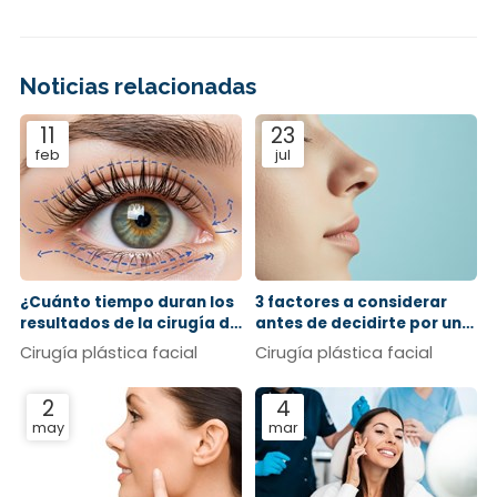
Noticias relacionadas
11
23
feb
jul
¿Cuánto tiempo duran los
3 factores a considerar
resultados de la cirugía de
antes de decidirte por una
párpados?
rinoplastia
Cirugía plástica facial
Cirugía plástica facial
2
4
may
mar