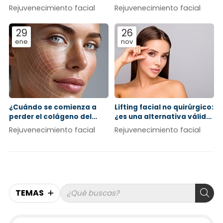
resultados que buscas
Rejuvenecimiento facial
Rejuvenecimiento facial
29
26
ene
nov
¿Cuándo se comienza a
Lifting facial no quirúrgico:
perder el colágeno del
¿es una alternativa válida
rostro y cómo remediarlo?
al lifting tradicional?
Rejuvenecimiento facial
Rejuvenecimiento facial
TEMAS