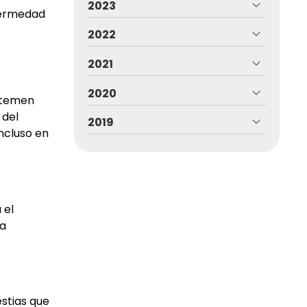
2023
nfermedad
2022
2021
2020
temen
 del
2019
ncluso en
 el
la
stias que