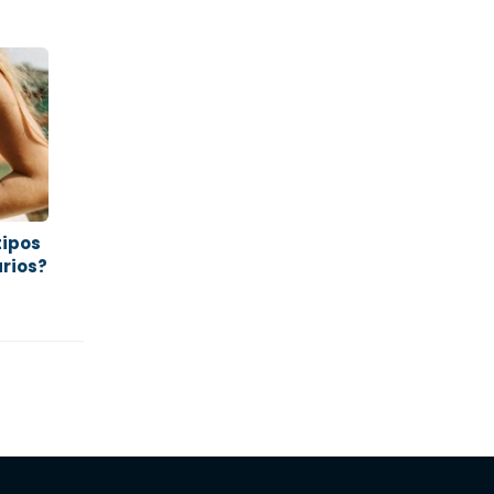
tipos
rios?