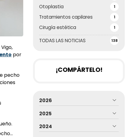
Otoplastia
1
Tratamientos capilares
1
Cirugía estética
1
TODAS LAS NOTICIAS
138
Vigo,
ento
por
¡COMPÁRTELO!
de pecho
aciones
2026
s
2025
ueño.
2024
pecho…