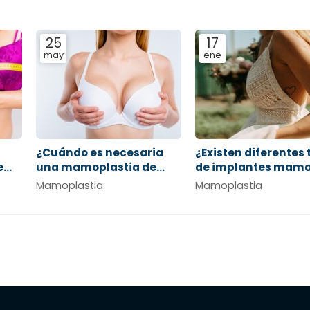
25
17
may
ene
¿Cuándo es necesaria
¿Existen diferentes 
e
una mamoplastia de
de implantes mama
reducción?
Mamoplastia
Mamoplastia