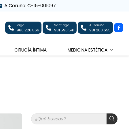
A Coruña: C-15-001097
Vigo
Santiago
A Coruña
986 226 866
981 596 541
981 260 655
CIRUGÍA ÍNTIMA
MEDICINA ESTÉTICA