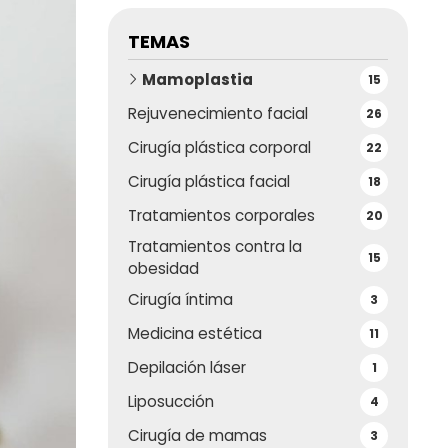
TEMAS
Mamoplastia
15
Rejuvenecimiento facial
26
Cirugía plástica corporal
22
Cirugía plástica facial
18
Tratamientos corporales
20
Tratamientos contra la
15
obesidad
Cirugía íntima
3
Medicina estética
11
Depilación láser
1
Liposucción
4
Cirugía de mamas
3