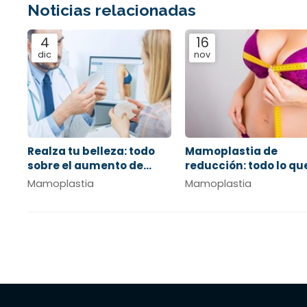
Noticias relacionadas
4
16
dic
nov
Realza tu belleza: todo
Mamoplastia de
sobre el aumento de
reducción: todo lo qu
pecho en Clínica Novoa
debes saber
Mamoplastia
Mamoplastia