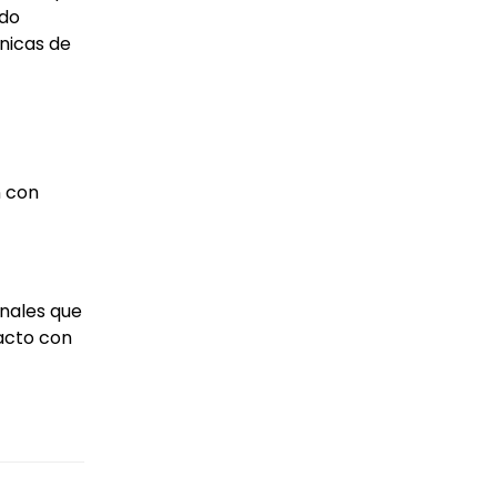
odo
nicas de
n con
nales que
acto con